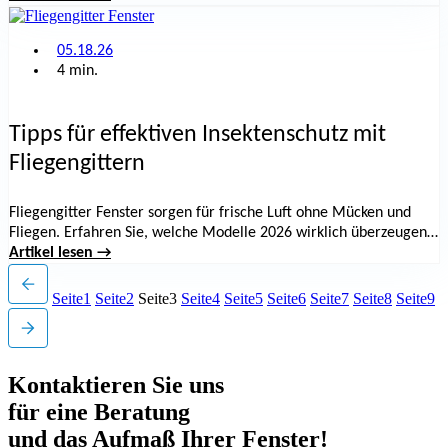
05.18.26
4 min.
Tipps für effektiven Insektenschutz mit
Fliegengittern
Fliegengitter Fenster sorgen für frische Luft ohne Mücken und
Fliegen. Erfahren Sie, welche Modelle 2026 wirklich überzeugen
und wie die Montage ohne Bohren gelingt.
Artikel lesen →
Seite
1
Seite
2
Seite
3
Seite
4
Seite
5
Seite
6
Seite
7
Seite
8
Seite
9
Kontaktieren Sie uns
für eine Beratung
und das Aufmaß Ihrer Fenster!