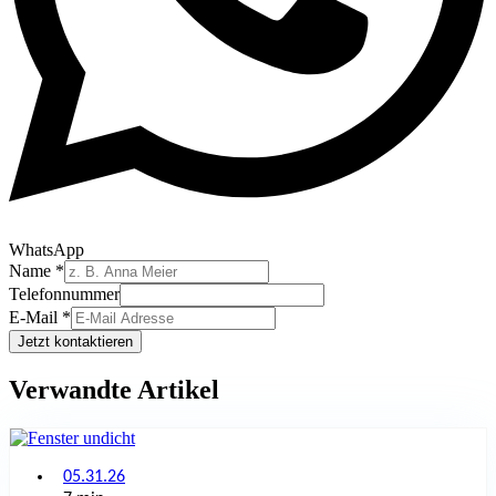
WhatsApp
Name
Name
*
Telefonnummer
Telefonnummer
E-
E-Mail
*
Mail
Jetzt kontaktieren
Verwandte Artikel
05.31.26