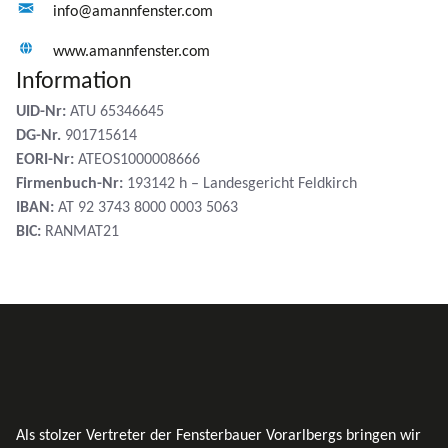
info@amannfenster.com
www.amannfenster.com
Information
UID-Nr:
ATU 65346645
DG-Nr.
901715614
EORI-Nr:
ATEOS1000008666
Firmenbuch-Nr:
193142 h – Landesgericht Feldkirch
IBAN:
AT 92 3743 8000 0003 5063
BIC:
RANMAT21
Als stolzer Vertreter der Fensterbauer Vorarlbergs bringen wir