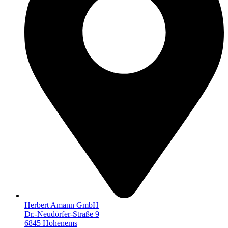
Herbert Amann GmbH
Dr.-Neudörfer-Straße 9
6845 Hohenems