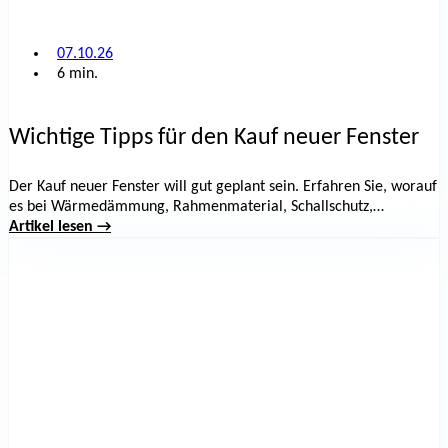
07.10.26
6 min.
Wichtige Tipps für den Kauf neuer Fenster
Der Kauf neuer Fenster will gut geplant sein. Erfahren Sie, worauf
es bei Wärmedämmung, Rahmenmaterial, Schallschutz,
Einbruchschutz, Montage und Fördermöglichkeiten ankommt,
Artikel lesen →
damit Sie die passende Lösung für Ihr Zuhause finden.