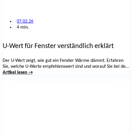
07.02.26
4 min.
U-Wert für Fenster verständlich erklärt
Der U-Wert zeigt, wie gut ein Fenster Wärme dämmt. Erfahren
Sie, welche U-Werte empfehlenswert sind und worauf Sie bei der
Auswahl neuer Fenster achten sollten.
Artikel lesen →