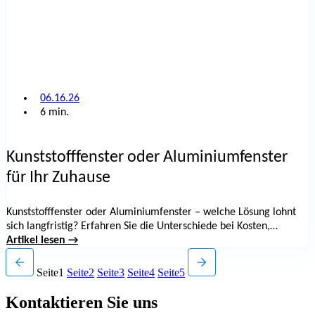
06.16.26
6 min.
Kunststofffenster oder Aluminiumfenster
für Ihr Zuhause
Kunststofffenster oder Aluminiumfenster – welche Lösung lohnt
sich langfristig? Erfahren Sie die Unterschiede bei Kosten,
Wärmedämmung, Lebensdauer, Pflege und Design, um die beste
Artikel lesen →
Entscheidung für Ihr Zuhause zu treffen.
Seite
1
Seite
2
Seite
3
Seite
4
Seite
5
Kontaktieren Sie uns