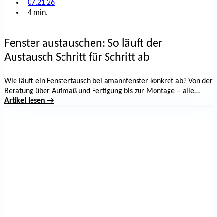
07.21.26
4 min.
Fenster austauschen: So läuft der
Austausch Schritt für Schritt ab
Wie läuft ein Fenstertausch bei amannfenster konkret ab? Von der
Beratung über Aufmaß und Fertigung bis zur Montage – alle
Schritte, die Dauer und praktische Tipps zur Vorbereitung im
Artikel lesen →
Überblick.