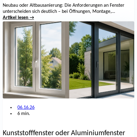
Neubau oder Altbausanierung: Die Anforderungen an Fenster
unterscheiden sich deutlich – bei Öffnungen, Montage,
Energieeffizienz und Kosten. Wir zeigen die wichtigsten
Artikel lesen →
Unterschiede.
06.16.26
6 min.
Kunststofffenster oder Aluminiumfenster