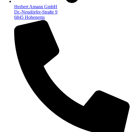
Herbert Amann GmbH
Dr.-Neudörfer-Straße 9
6845 Hohenems