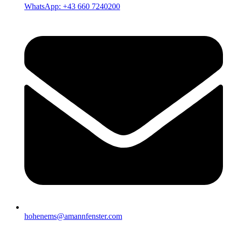
WhatsApp: +43 660 7240200
hohenems@amannfenster.com