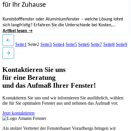
für Ihr Zuhause
Kunststofffenster oder Aluminiumfenster – welche Lösung lohnt
sich langfristig? Erfahren Sie die Unterschiede bei Kosten,
Wärmedämmung, Lebensdauer, Pflege und Design, um die beste
Artikel lesen →
Entscheidung für Ihr Zuhause zu treffen.
Seite
1
Seite
2
Seite
3
Seite
4
Seite
5
Seite
6
Seite
7
Seite
8
Seite
9
Kontaktieren Sie uns
für eine Beratung
und das Aufmaß Ihrer Fenster!
Kontaktieren Sie uns und wir informieren Sie ausführlich, wählen
die für Sie optimalen Fenster aus und nehmen das Aufmaß vor.
Jetzt kontaktieren
Als stolzer Vertreter der Fensterbauer Vorarlbergs bringen wir