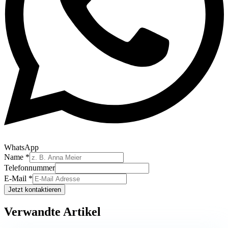
WhatsApp
Telefonnummer
Name
*
Name
Telefonnummer
E-
E-Mail
*
Mail
Jetzt kontaktieren
Verwandte Artikel