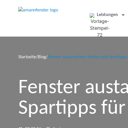
Leistungen
Startseite
/
Blog
/
Fenster austauschen: Kosten und Spartipps 
Fenster aust
Spartipps fü