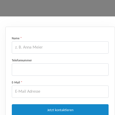
Name
*
Telefonnummer
E
-
E-Mail
*
M
a
i
l
T
e
l
Jetzt kontaktieren
e
f