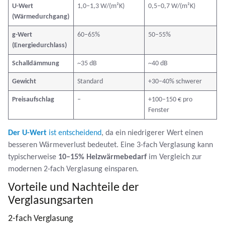
U-Wert
1,0–1,3 W/(m²K)
0,5–0,7 W/(m²K)
(Wärmedurchgang)
g-Wert
60–65%
50–55%
(Energiedurchlass)
Schalldämmung
~35 dB
~40 dB
Gewicht
Standard
+30–40% schwerer
Preisaufschlag
–
+100–150 € pro
Fenster
Der U-Wert
ist entscheidend
, da ein niedrigerer Wert einen
besseren Wärmeverlust bedeutet. Eine 3-fach Verglasung kann
typischerweise
10–15% Heizwärmebedarf
im Vergleich zur
modernen 2-fach Verglasung einsparen.
Vorteile und Nachteile der
Verglasungsarten
2-fach Verglasung